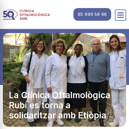
93 699 58 66
La Clínica Oftalmològica
Rubí es torna a
solidaritzar amb Etiòpia