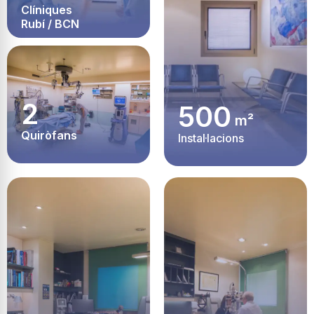
Clíniques
Rubí / BCN
2
500
m²
Quiròfans
Instal·lacions