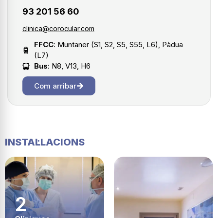
93 201 56 60
clinica@corocular.com
FFCC
: Muntaner (S1, S2, S5, S55, L6), Pàdua
(L7)
Bus
: N8, V13, H6
Com arribar
INSTAL·LACIONS
2