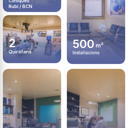
Clíniques
Rubí / BCN
2
500
m²
Quiròfans
Instal·lacions