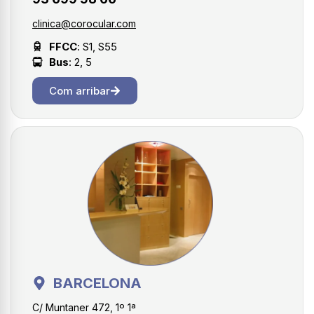
clinica@corocular.com
FFCC
: S1, S55
Bus
: 2, 5
Com arribar
BARCELONA
C/ Muntaner 472, 1º 1ª