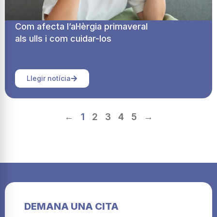
Com afecta l’al·lèrgia primaveral
als ulls i com cuidar-los
Llegir notícia
←
1
2
3
4
5
→
DEMANA UNA CITA