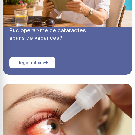
Puc operar-me de cataractes
abans de vacances?
Llegir notícia