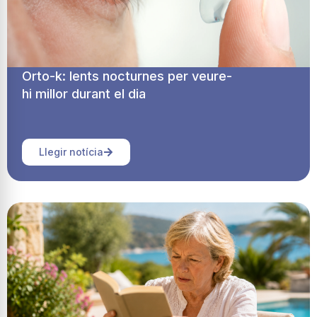
Orto-k: lents nocturnes per veure-
hi millor durant el dia
Llegir notícia