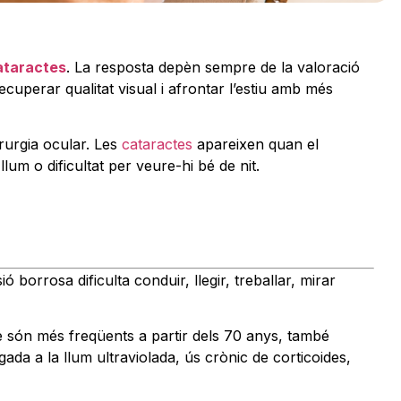
cataractes
. La resposta depèn sempre de la valoració
uperar qualitat visual i afrontar l’estiu amb més
irurgia ocular. Les
cataractes
apareixen quan el
 llum o dificultat per veure-hi bé de nit.
sió borrosa dificulta conduir, llegir, treballar, mirar
que són més freqüents a partir dels 70 anys, també
da a la llum ultraviolada, ús crònic de corticoides,