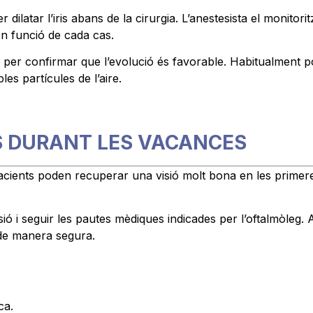
r dilatar l’iris abans de la cirurgia. L’anestesista el monitori
 en funció de cada cas.
per confirmar que l’evolució és favorable. Habitualment po
les partícules de l’aire.
S DURANT LES VACANCES
acients poden recuperar una visió molt bona en les primere
isió i seguir les pautes mèdiques indicades per l’oftalmòleg
de manera segura.
ca.