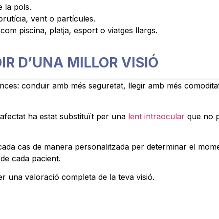
 la pols.
utícia, vent o partícules.
com piscina, platja, esport o viatges llargs.
R D’UNA MILLOR VISIÓ
nces: conduir amb més seguretat, llegir amb més comoditat, 
lí afectat ha estat substituït per una
lent intraocular
que no po
 cada cas de manera personalitzada per determinar el momen
 de cada pacient.
r una valoració completa de la teva visió.