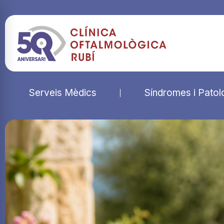
Serveis Mèdics
Síndromes i Patol