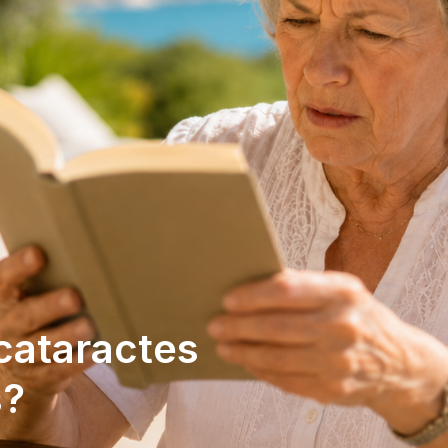
cataractes
s?