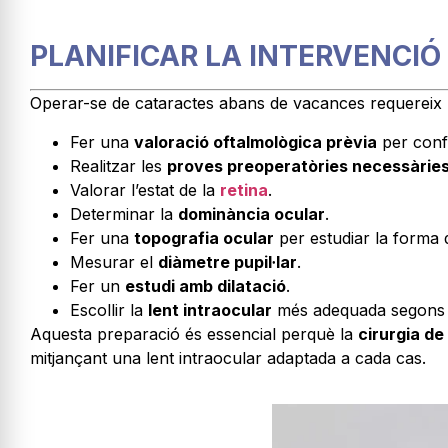
PLANIFICAR LA INTERVENCI
Operar-se de cataractes abans de vacances requereix u
Fer una
valoració oftalmològica prèvia
per conf
Realitzar les
proves preoperatòries necessàrie
Valorar l’estat de la
retina
.
Determinar la
dominància ocular
.
Fer una
topografia ocular
per estudiar la forma de
Mesurar el
diàmetre pupil·lar
.
Fer un
estudi amb dilatació
.
Escollir la
lent intraocular
més adequada segons les
Aquesta preparació és essencial perquè la
cirurgia de
mitjançant una lent intraocular adaptada a cada cas.