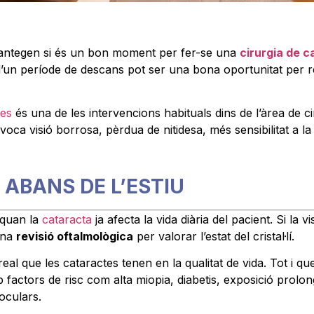
lantegen si és un bon moment per fer-se una
cirurgia de 
’un període de descans pot ser una bona oportunitat per rec
tes
és una de les intervencions habituals dins de l’àrea de c
provoca visió borrosa, pèrdua de nitidesa, més sensibilitat a la
 ABANS DE L’ESTIU
 quan la
cataracta
ja afecta la vida diària del pacient. Si la vi
 una
revisió oftalmològica
per valorar l’estat del cristal·lí.
real que les cataractes tenen en la qualitat de vida. Tot i 
ctors de risc com alta miopia, diabetis, exposició prolonga
oculars.