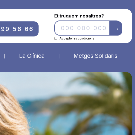
Et truquem nosaltres?
699 58 66
Accepto les condicions
La Clínica
Metges Solidaris