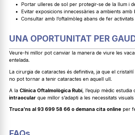
Portar ulleres de sol per protegir-se de la llum i de
Evitar exposicions innecessàries a ambients amb br
Consultar amb l’oftalmòleg abans de fer activitats 
UNA OPORTUNITAT PER GAUDI
Veure-hi millor pot canviar la manera de viure les vaca
entelada.
La cirurgia de cataractes és definitiva, ja que el cristal·
no pot tornar a tenir cataractes en aquell ull.
A la
Clínica Oftalmològica Rubí
, l’equip mèdic estudia
intraocular
que millor s’adapti a les necessitats visuals
Truca’ns al 93 699 58 66 o demana cita online
per fe
FAQs