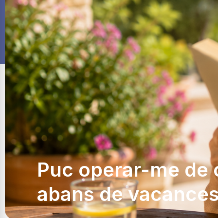
Puc operar-me de 
abans de vacance