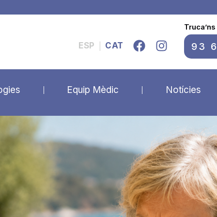
Truca’ns
93 
ESP
CAT
|
ogies
Equip Mèdic
Notícies