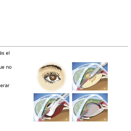
és el
que no
perar