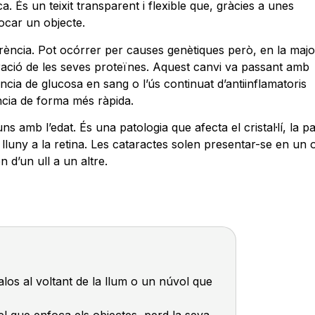
ca. És un teixit transparent i flexible que, gràcies a unes
ocar un objecte.
parència. Pot ocórrer per causes genètiques però, en la majo
alteració de les seves proteïnes. Aquest canvi va passant amb
cia de glucosa en sang o l’ús continuat d’antiinflamatoris
ència de forma més ràpida.
 amb l’edat. És una patologia que afecta el cristal·lí, la pa
lluny a la retina. Les cataractes solen presentar-se en un 
 d’un ull a un altre.
alos al voltant de la llum o un núvol que
 el que enfoca els objectes, perd la seva