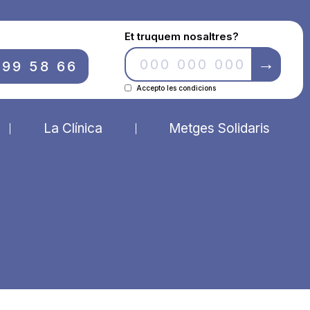
Et truquem nosaltres?
699 58 66
Accepto les condicions
La Clínica
Metges Solidaris