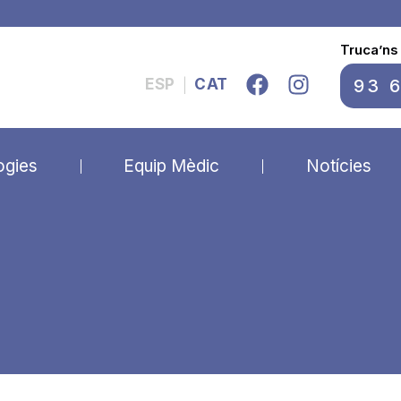
Truca’ns
93 
ESP
CAT
|
ogies
Equip Mèdic
Notícies