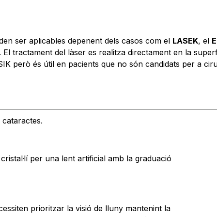
oden ser aplicables depenent dels casos com el
LASEK
, el
E
. El tractament del làser es realitza directament en la supe
IK però és útil en pacients que no són candidats per a cir
e cataractes.
cristal·lí per una lent artificial amb la graduació
ssiten prioritzar la visió de lluny mantenint la