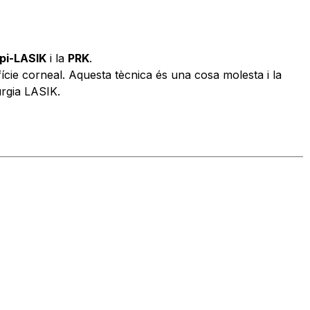
pi-LASIK
i la
PRK
.
rfície corneal. Aquesta tècnica és una cosa molesta i la
urgia LASIK.