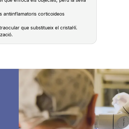
s antiinflamatoris corticoideos
raocular que substitueix el cristal·lí.
tzació.