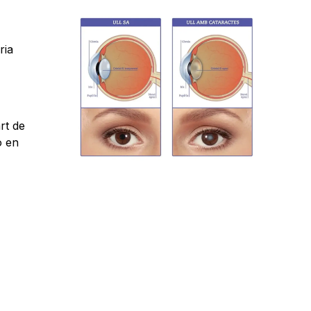
ria
rt de
o en