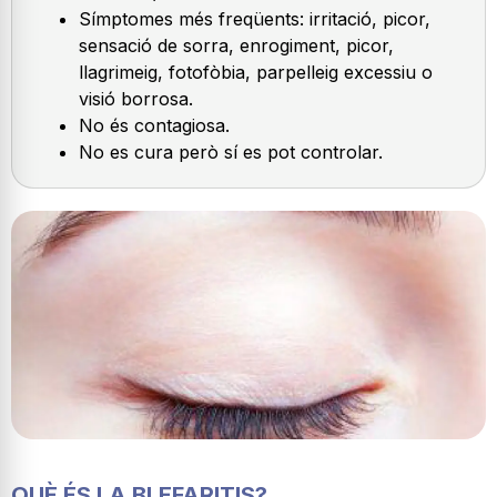
Símptomes més freqüents: irritació, picor,
sensació de sorra, enrogiment, picor,
llagrimeig, fotofòbia, parpelleig excessiu o
visió borrosa.
No és contagiosa.
No es cura però sí es pot controlar.
QUÈ ÉS LA BLEFARITIS?