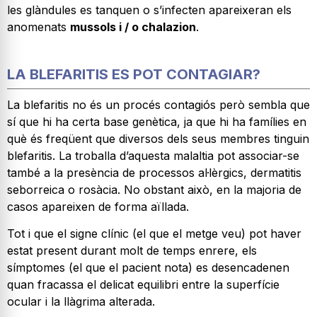
les glàndules es tanquen o s’infecten apareixeran els
anomenats
mussols i / o chalazion
.
LA BLEFARITIS ES POT CONTAGIAR?
La blefaritis no és un procés contagiós però sembla que
sí que hi ha certa base genètica, ja que hi ha famílies en
què és freqüent que diversos dels seus membres tinguin
blefaritis. La troballa d’aquesta malaltia pot associar-se
també a la presència de processos al·lèrgics, dermatitis
seborreica o rosàcia. No obstant això, en la majoria de
casos apareixen de forma aïllada.
Tot i que el signe clínic (el que el metge veu) pot haver
estat present durant molt de temps enrere, els
símptomes (el que el pacient nota) es desencadenen
quan fracassa el delicat equilibri entre la superfície
ocular i la llàgrima alterada.