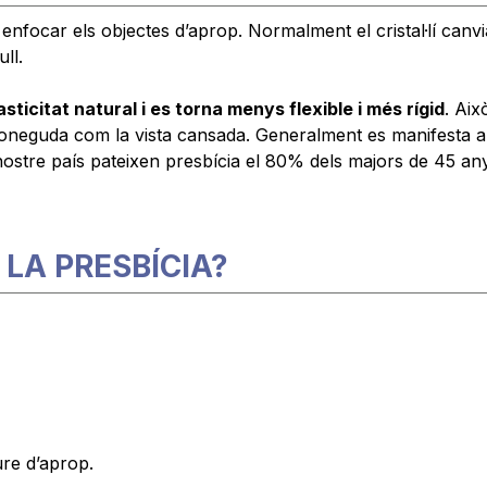
er enfocar els objectes d’aprop. Normalment el cristal·lí can
ull.
sticitat natural i es torna menys flexible i més rígid
. Aix
neguda com la vista cansada. Generalment es manifesta a p
l nostre país pateixen presbícia el 80% dels majors de 45 an
LA PRESBÍCIA?
re d’aprop.