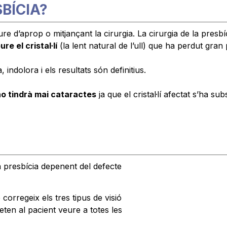
BÍCIA?
re d’aprop o mitjançant la cirurgia. La cirurgia de la presbí
re el cristal·lí
(la lent natural de l’ull) que ha perdut gran
indolora i els resultats són definitius.
no tindrà mai cataractes
ja que el cristal·lí afectat s’ha subs
la presbícia depenent del defecte
e corregeix els tres tipus de visió
meten al pacient veure a totes les