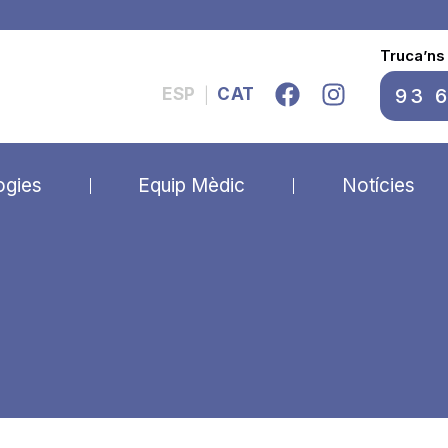
Truca’ns
93 
ESP
CAT
|
ogies
Equip Mèdic
Notícies