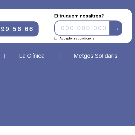
Et truquem nosaltres?
699 58 66
Accepto les condicions
La Clínica
Metges Solidaris