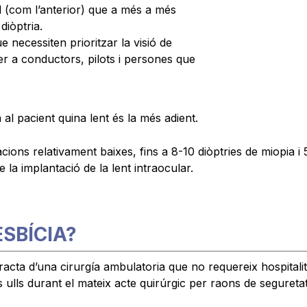
cal (com l’anterior) que a més a més
diòptria.
e necessiten prioritzar la visió de
 per a conductors, pilots i persones que
al pacient quina lent és la més adient.
cions relativament baixes, fins a 8-10 diòptries de miopia i
la implantació de la lent intraocular.
ESBÍCIA?
 tracta d’una cirurgía ambulatoria que no requereix hospitali
 ulls durant el mateix acte quirúrgic per raons de seguretat