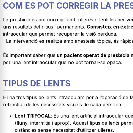
COM ES POT CORREGIR LA PRES
La presbícia es pot corregir amb ulleres o lentilles per veu
uns resultats definitius i permanents.
Consisteix en extreu
intraocular que permet recuperar la visió perduda.
La intervenció es realitza amb anestesia tòpica, és ràpida, 
És important saber que
un pacient operat de presbícia 
per una lent intraocular que no pot tornar-se opaca.
TIPUS DE LENTS
Hi ha tres tipus de lents intraoculars per a l’operació de 
refractiu i de les necessitats visuals de cada persona:
Lent TRIFOCAL
: És una lent artificial intraocular qu
(lluny, intermitja i aprop). Aquest tipus de lents per
distàncies sense necessitat d’utilitzar ulleres.