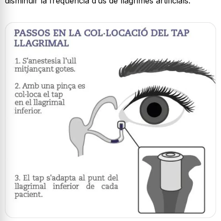
disminuir la freqüència d’ús de llàgrimes artificials.