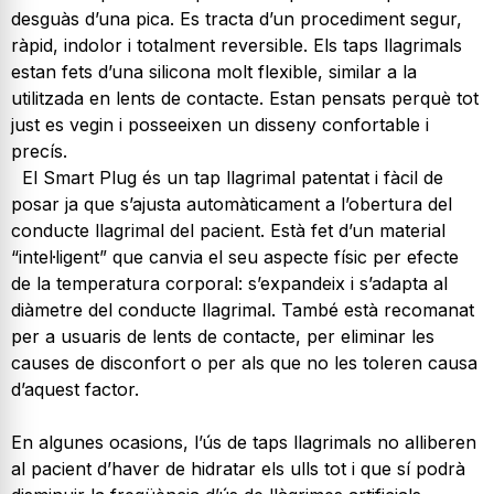
desguàs d’una pica. Es tracta d’un procediment segur,
ràpid, indolor i totalment reversible. Els taps llagrimals
estan fets d’una silicona molt flexible, similar a la
utilitzada en lents de contacte. Estan pensats perquè tot
just es vegin i posseeixen un disseny confortable i
precís.
El Smart Plug és un tap llagrimal patentat i fàcil de
posar ja que s’ajusta automàticament a l’obertura del
conducte llagrimal del pacient. Està fet d’un material
“intel·ligent” que canvia el seu aspecte físic per efecte
de la temperatura corporal: s’expandeix i s’adapta al
diàmetre del conducte llagrimal. També està recomanat
per a usuaris de lents de contacte, per eliminar les
causes de disconfort o per als que no les toleren causa
d’aquest factor.
En algunes ocasions, l’ús de taps llagrimals no alliberen
al pacient d’haver de hidratar els ulls tot i que sí podrà