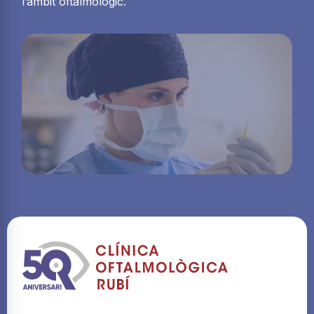
l’àmbit oftalmològic.