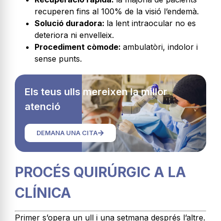
recuperen fins al 100% de la visió l’endemà.
Solució duradora:
la lent intraocular no es
deteriora ni envelleix.
Procediment còmode:
ambulatòri, indolor i
sense punts.
Els teus ulls mereixen la millor
atenció
DEMANA UNA CITA
PROCÉS QUIRÚRGIC A LA
CLÍNICA
Primer s’opera un ull i una setmana després l’altre.