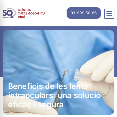
93 699 58 66
Beneficis de les lents
intraoculars: una solució
eficaç i segura