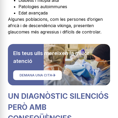
Diabetis i miopia alta
Patologies autoimmunes
Edat avançada
Algunes poblacions, com les persones d’origen
africà i de descendència vikinga, presenten
glaucomes més agressius i difícils de controlar.
Els teus ulls mereixen la millor
atenció
DEMANA UNA CITA
UN DIAGNÒSTIC SILENCIÓS
PERÒ AMB