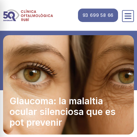
93 699 58 66
Glaucoma: la malaltia
ocular silenciosa que es
pot prevenir