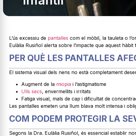
infantil
L’ús excessiu de
pantalles
com el mòbil, la tauleta o l’o
Eulàlia Rusiñol alerta sobre l’impacte que aquest hàb
PER QUÈ LES PANTALLES AFE
El sistema visual dels nens no està completament desenv
Augment de la
miopia
i l’astigmatisme
Ulls secs
, envermellits i irritats
Fatiga visual, mals de cap i dificultat de concentra
Les pantalles emeten una llum blava molt intensa i obl
COM PODEM PROTEGIR LA SEV
Segons la Dra. Eulàlia Rusiñol, és essencial establir n