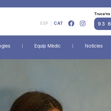
Truca’ns
93 
ESP
CAT
|
ogies
Equip Mèdic
Notícies