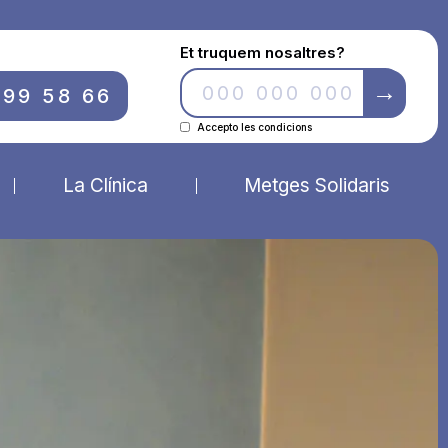
Et truquem nosaltres?
699 58 66
Accepto les condicions
La Clínica
Metges Solidaris