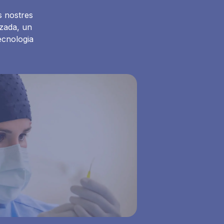
s nostres
tzada, un
ecnologia