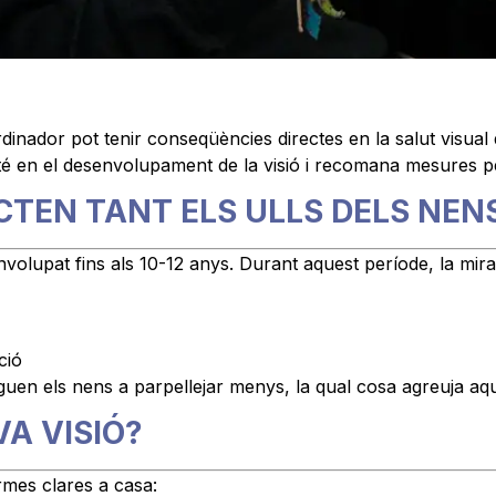
rdinador pot tenir conseqüències directes en la salut visual
it té en el desenvolupament de la visió i recomana mesures
CTEN TANT ELS ULLS DELS NEN
olupat fins als 10-12 anys. Durant aquest període, la mirad
ció
iguen els nens a parpellejar menys, la qual cosa agreuja a
A VISIÓ?
ormes clares a casa: