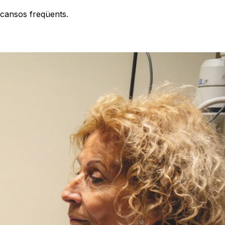
escansos freqüents.