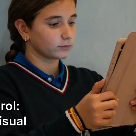
rol:
isual