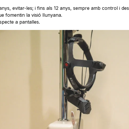
anys, evitar-les; i fins als 12 anys, sempre amb control i d
que fomentin la visió llunyana.
specte a pantalles.