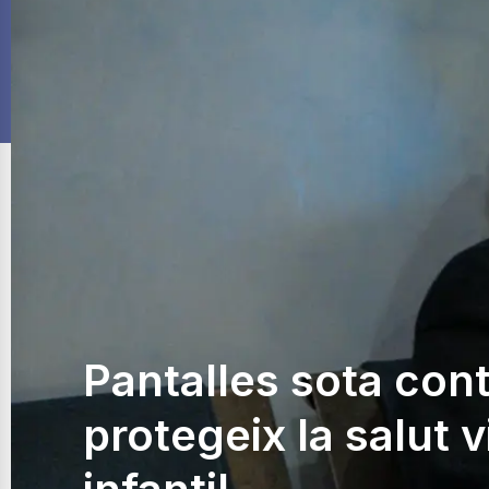
Pantalles sota cont
protegeix la salut v