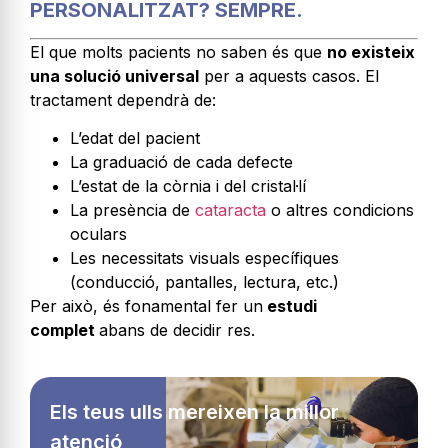
PERSONALITZAT? SEMPRE.
El que molts pacients no saben és que
no existeix
una solució universal
per a aquests casos. El
tractament dependrà de:
L’edat del pacient
La graduació de cada defecte
L’estat de la còrnia i del cristal·lí
La presència de
cataracta
o altres condicions
oculars
Les necessitats visuals específiques
(conducció, pantalles, lectura, etc.)
Per això, és fonamental fer un
estudi
complet
abans de decidir res.
Els teus ulls mereixen la millor
atenció