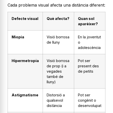
Cada problema visual afecta una distància diferent:
Defecte visual
Què afecta?
Quan sol
aparèixer?
Miopia
Visió borrosa
En la joventut
de lluny
o
adolescència
Hipermetropia
Visió borrosa
Pot ser
de prop (i a
present des
vegades
de petits
també de
lluny)
Astigmatisme
Distorsió a
Pot ser
qualsevol
congènit o
distància
desenvolupat