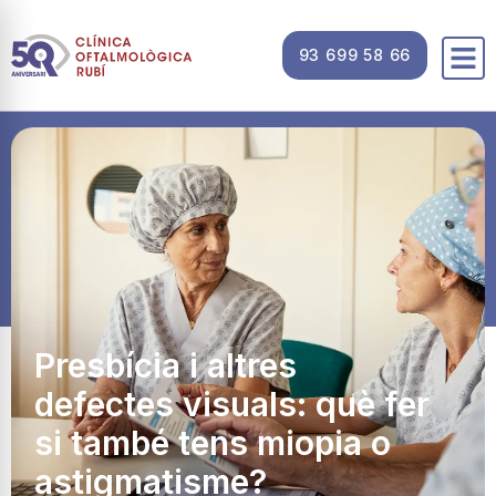
93 699 58 66
Presbícia i altres
defectes visuals: què fer
si també tens miopia o
astigmatisme?